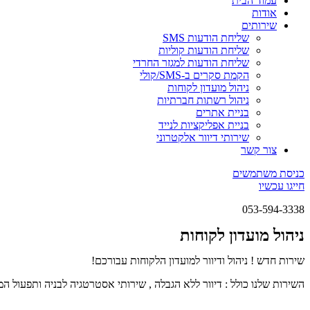
עמוד הבית
אודות
שירותים
שליחת הודעות SMS
שליחת הודעות קוליות
שליחת הודעות למגזר החרדי
הקמת סקרים ב-SMS/קולי
ניהול מועדון לקוחות
ניהול רשתות חברתיות
בניית אתרים
בניית אפליקציות לנייד
שירותי דיוור אלקטרוני
צור קשר
כניסת משתמשים
חייגו עכשיו
‪053-594-3338
ניהול מועדון לקוחות
שירות חדש ! ניהול ודיוור למועדון הלקוחות עבורכם!
השירות שלנו כולל : דיוור ללא הגבלה , שירותי אסטרטגיה לבניה ותפעול המ