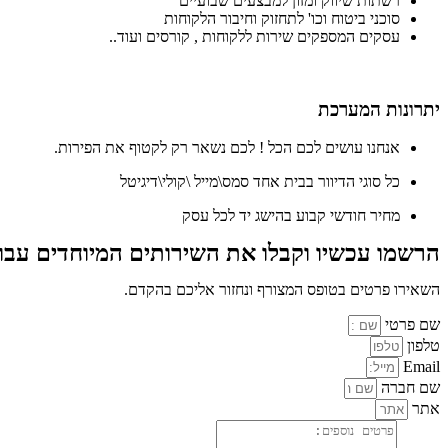
רשתות שיווק ומזון למבצעים שבועיים
סוכני ביטוח וכו' לתחזוק וחיבור הלקוחות
עסקים המספקים שירות ללקוחות , קורסים ועוד..
יתרונות המערכת
אנחנו עושים לכם הכל ! לכם נשאר רק לקטוף את הפירות.
כל סוגי הדיוור בבית אחד סמס\מייל \קולי\דיגיטל
מחיר חודשי קבוע בהישג יד לכל עסק
הרשמו עכשיו וקבלו את השירותים המיוחדים עבו
השאירו פרטים בטופס המצורף ונחזור אליכם בהקדם.
שם פרטי
טלפון
Email
שם חברה
אתר